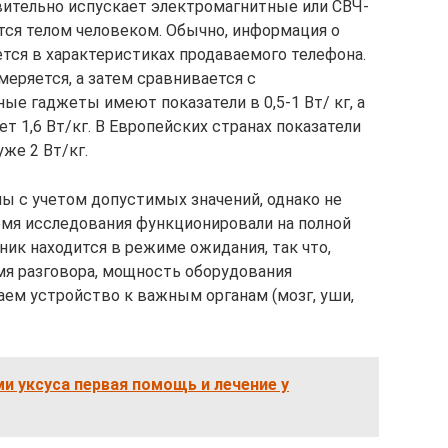
ительно испускает электромагнитные или СВЧ-
ся телом человеком. Обычно, информация о
тся в характеристиках продаваемого телефона.
еряется, а затем сравнивается с
е гаджеты имеют показатели в 0,5-1 Вт/ кг, а
т 1,6 Вт/кг. В Европейских странах показатели
же 2 Вт/кг.
ы с учетом допустимых значений, однако не
емя исследования функционировали на полной
ик находится в режиме ожидания, так что,
емя разговора, мощность оборудования
аем устройство к важным органам (мозг, уши,
и уксуса первая помощь и лечение у