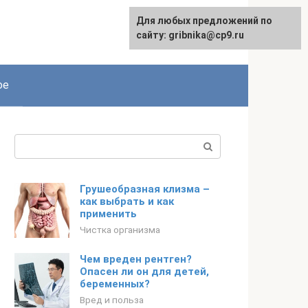
Для любых предложений по
English
сайту: gribnika@cp9.ru
ое
Поиск:
Грушеобразная клизма –
как выбрать и как
применить
Чистка организма
Чем вреден рентген?
Опасен ли он для детей,
беременных?
Вред и польза