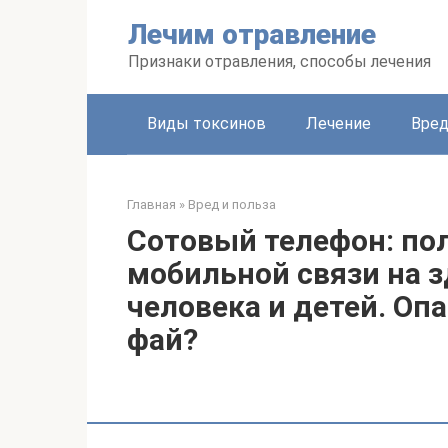
Перейти
Лечим отравление
к
контенту
Признаки отравления, способы лечения
Виды токсинов
Лечение
Вред
Главная
»
Вред и польза
Сотовый телефон: пол
мобильной связи на з
человека и детей. Оп
фай?