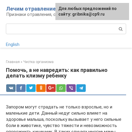
Перейти
Лечим отравление
Для любых предложений по
к
Признаки отравления, способы лечения
сайту: gribnika@cp9.ru
контенту
Поиск:
English
Главная
»
Чистка организма
Помочь, а не навредить: как правильно
делать клизму ребенку
Запором могут страдать не только взрослые, но и
маленькие дети. Данный недуг сильно влияет на
здоровье малыша, поскольку вызывает у него сильные
боли в животике, чувство тяжести и невозможность
опорожнить кишечник. В таких случаях многие мамы