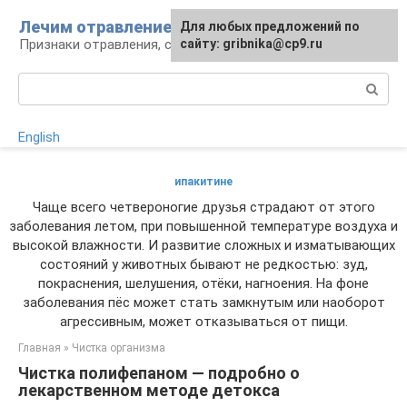
Перейти
Лечим отравление
Для любых предложений по
к
Признаки отравления, способы лечения
сайту: gribnika@cp9.ru
контенту
Поиск:
English
ипакитине
Чаще всего четвероногие друзья страдают от этого
заболевания летом, при повышенной температуре воздуха и
высокой влажности. И развитие сложных и изматывающих
состояний у животных бывают не редкостью: зуд,
покраснения, шелушения, отёки, нагноения. На фоне
заболевания пёс может стать замкнутым или наоборот
агрессивным, может отказываться от пищи.
Главная
»
Чистка организма
Чистка полифепаном — подробно о
лекарственном методе детокса