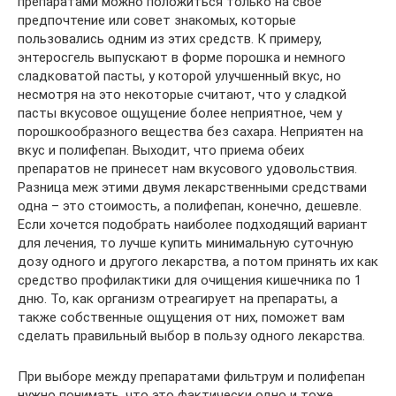
препаратами можно положиться только на свое
предпочтение или совет знакомых, которые
пользовались одним из этих средств. К примеру,
энтеросгель выпускают в форме порошка и немного
сладковатой пасты, у которой улучшенный вкус, но
несмотря на это некоторые считают, что у сладкой
пасты вкусовое ощущение более неприятное, чем у
порошкообразного вещества без сахара. Неприятен на
вкус и полифепан. Выходит, что приема обеих
препаратов не принесет нам вкусового удовольствия.
Разница меж этими двумя лекарственными средствами
одна – это стоимость, а полифепан, конечно, дешевле.
Если хочется подобрать наиболее подходящий вариант
для лечения, то лучше купить минимальную суточную
дозу одного и другого лекарства, а потом принять их как
средство профилактики для очищения кишечника по 1
дню. То, как организм отреагирует на препараты, а
также собственные ощущения от них, поможет вам
сделать правильный выбор в пользу одного лекарства.
При выборе между препаратами фильтрум и полифепан
нужно понимать, что это фактически одно и тоже