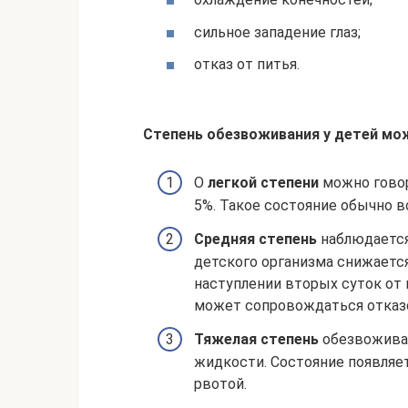
сильное западение глаз;
отказ от питья.
Степень обезвоживания у детей мо
О
легкой степени
можно говор
5%. Такое состояние обычно в
Средняя степень
наблюдается
детского организма снижается
наступлении вторых суток от 
может сопровождаться отказо
Тяжелая степень
обезвоживан
жидкости. Состояние появляе
рвотой.