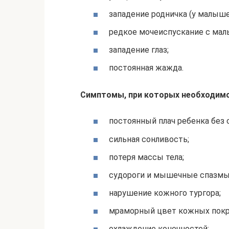
западение родничка (у малышей
редкое мочеиспускание с мал
западение глаз;
постоянная жажда.
Симптомы, при которых необходимо
постоянный плач ребенка без с
сильная сонливость;
потеря массы тела;
судороги и мышечные спазмы
нарушение кожного тургора;
мраморный цвет кожных покр
охлаждение конечностей;