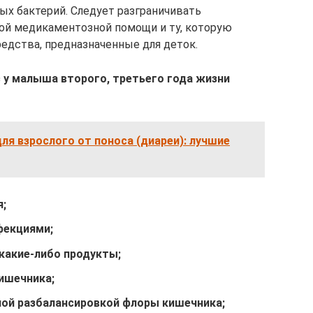
ых бактерий. Следует разграничивать
й медикаментозной помощи и ту, которую
редства, предназначенные для деток.
 у малыша второго, третьего года жизни
ля взрослого от поноса (диареи): лучшие
;
фекциями;
какие-либо продукты;
ишечника;
ной разбалансировкой флоры кишечника;