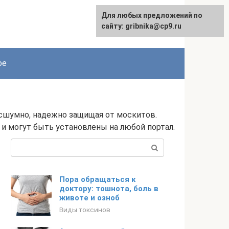
Для любых предложений по
English
сайту: gribnika@cp9.ru
ое
есшумно, надежно защищая от москитов.
 могут быть установлены на любой портал.
Поиск:
Пора обращаться к
доктору: тошнота, боль в
животе и озноб
Виды токсинов