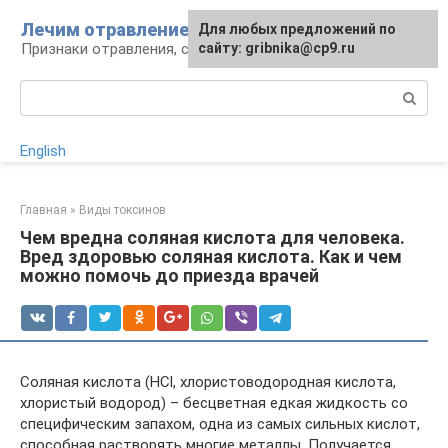
Перейти
Лечим отравление
Для любых предложений по
к
Признаки отравления, способы лечения
сайту: gribnika@cp9.ru
контенту
Поиск:
English
Главная
»
Виды токсинов
Чем вредна соляная кислота для человека.
Вред здоровью соляная кислота. Как и чем
можно помочь до приезда врачей
Соляная кислота (HCl, хлористоводородная кислота,
хлористый водород) – бесцветная едкая жидкость со
специфическим запахом, одна из самых сильных кислот,
способная растворять многие металлы. Получается