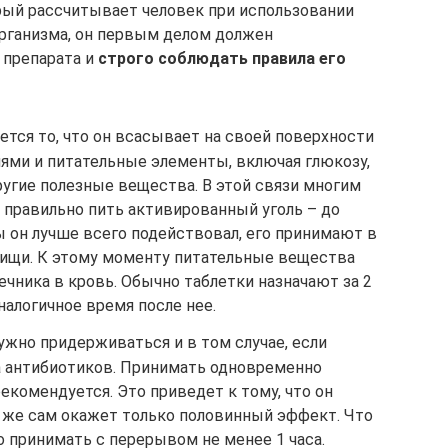
орый рассчитывает человек при использовании
организма, он первым делом должен
 препарата и
строго соблюдать правила его
тся то, что он всасывает на своей поверхности
ями и питательные элементы, включая глюкозу,
ругие полезные вещества. В этой связи многим
о правильно пить активированный уголь – до
 он лучше всего подействовал, его принимают в
ищи. К этому моменту питательные вещества
чника в кровь. Обычно таблетки назначают за 2
налогичное время после нее.
жно придерживаться и в том случае, если
а антибиотиков. Принимать одновременно
рекомендуется. Это приведет к тому, что он
и же сам окажет только половинный эффект. Что
но принимать с перерывом не менее 1 часа.