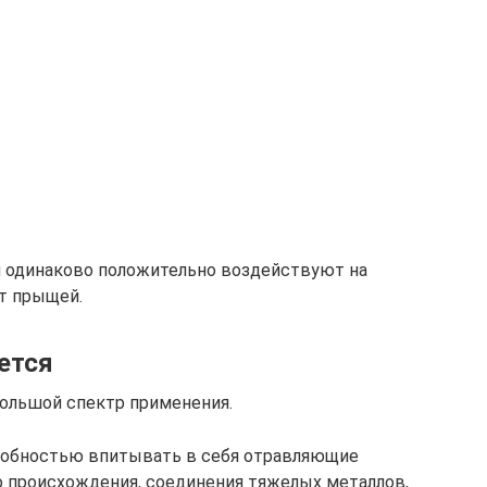
и одинаково положительно воздействуют на
от прыщей.
ется
большой спектр применения.
собностью впитывать в себя отравляющие
 происхождения, соединения тяжелых металлов,