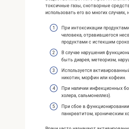
токсичные газы, снотворные средств
использовать его во многих случаях, 
При интоксикации продуктами
человека, отравившегося нес
продуктами с истекшим сроко
В случае нарушения функцион
быть диарея, метеоризм, нар
Используется активированный 
никотин, морфин или кофеин.
При наличии инфекционных бо
холера, сальмонеллез).
При сбое в функционировании
панкреатитом, хроническим х
Врачи часто назначают активированны