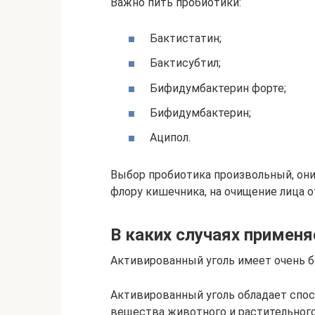
Важно пить пробиотики:
Бактистатин;
Бактисубтил;
Бифидумбактерин форте;
Бифидумбактерин;
Аципол.
Выбор пробиотика произвольный, он
флору кишечника, на очищение лица 
В каких случаях применя
Активированный уголь имеет очень 
Активированный уголь обладает спо
вещества животного и растительного