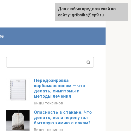
Для любых предложений по
English
сайту: gribnika@cp9.ru
ое
Поиск:
Передозировка
карбамазепином — что
делать, симптомы и
методы лечения
Виды токсинов
Опасность в стакане. Что
делать, если перепутал
бытовую химию с соком?
Виды токсинов