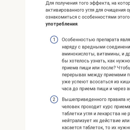
Для получения того эффекта, на кот
активированного угля для очищения 
ознакомиться с особенностями этого
употребления
.
Особенностью препарата являе
наряду с вредными соединени
аминокислоты, витамины, и д
бы хотелось узнать, как нужн
приема пищи или после? Чтобы
перерывах между приемами п
уже успеют всосаться из кише
часа до приема пищи и через а
Вышеприведенного правила ну
человек проходит курс прием
таблетки угля и лекарства не 
нейтрализует их действие ил
касается таблеток, то их нуж