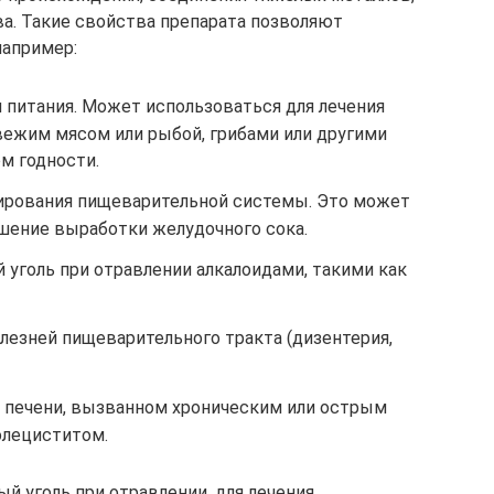
а. Такие свойства препарата позволяют
например:
 питания. Может использоваться для лечения
вежим мясом или рыбой, грибами или другими
м годности.
ирования пищеварительной системы. Это может
ушение выработки желудочного сока.
уголь при отравлении алкалоидами, такими как
лезней пищеварительного тракта (дизентерия,
 печени, вызванном хроническим или острым
олециститом.
й уголь при отравлении, для лечения