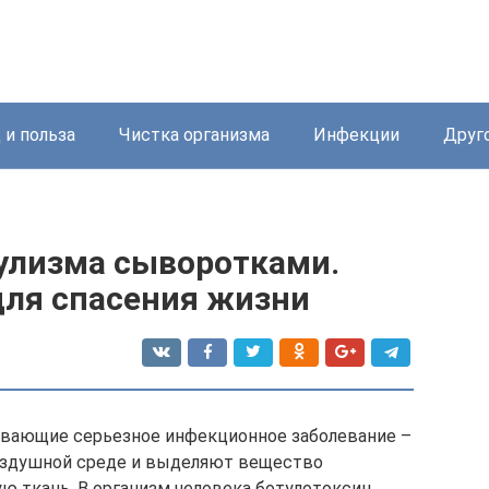
 и польза
Чистка организма
Инфекции
Друг
улизма сыворотками.
ля спасения жизни
ызывающие серьезное инфекционное заболевание –
оздушной среде и выделяют вещество
 ткань. В организм человека ботулотоксин