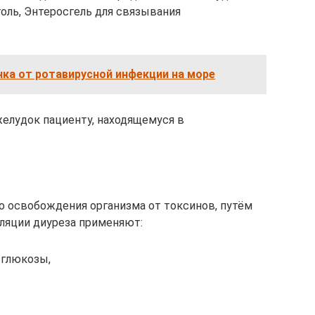
оль, Энтеросгель для связывания
нка от ротавирусной инфекции на море
желудок пациенту, находящемуся в
о освобождения организма от токсинов, путём
уляции диуреза применяют:
 глюкозы,