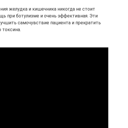
ия желудка и кишечника никогда не стоит
ощь при ботулизме и очень эффективная. Эти
лучшить самочувствие пациента и прекратить
 токсина.