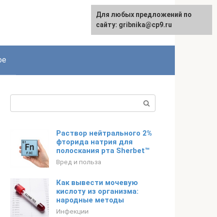
Для любых предложений по
English
сайту: gribnika@cp9.ru
ое
Поиск:
Раствор нейтрального 2%
фторида натрия для
полоскания рта Sherbet™
Вред и польза
Как вывести мочевую
кислоту из организма:
народные методы
Инфекции