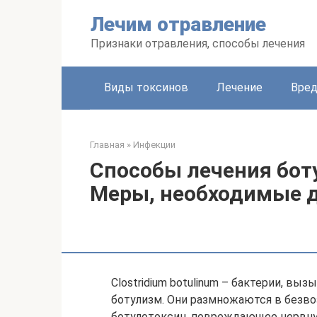
Перейти
Лечим отравление
к
контенту
Признаки отравления, способы лечения
Виды токсинов
Лечение
Вред
Главная
»
Инфекции
Способы лечения бот
Меры, необходимые д
Clostridium botulinum – бактерии, в
ботулизм. Они размножаются в безв
ботулотоксин, повреждающее нервную