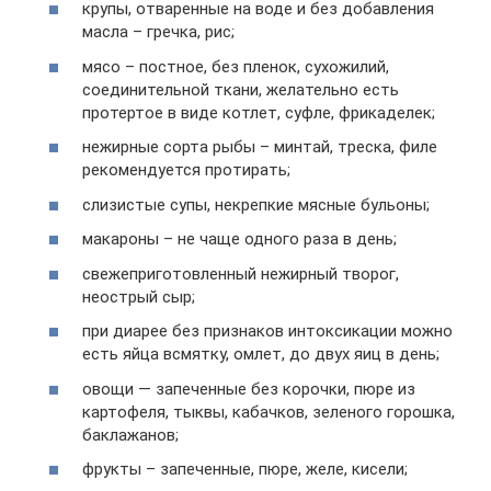
крупы, отваренные на воде и без добавления
масла – гречка, рис;
мясо – постное, без пленок, сухожилий,
соединительной ткани, желательно есть
протертое в виде котлет, суфле, фрикаделек;
нежирные сорта рыбы – минтай, треска, филе
рекомендуется протирать;
слизистые супы, некрепкие мясные бульоны;
макароны – не чаще одного раза в день;
свежеприготовленный нежирный творог,
неострый сыр;
при диарее без признаков интоксикации можно
есть яйца всмятку, омлет, до двух яиц в день;
овощи — запеченные без корочки, пюре из
картофеля, тыквы, кабачков, зеленого горошка,
баклажанов;
фрукты – запеченные, пюре, желе, кисели;