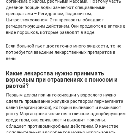
организма с калом, рвотными массами. Поэтому часть
дневной порции воды заменяют специальными
препаратами – Регидроном, Гидровитом,
Цитроглюксоланом. Эти препараты обладают
регидратирующим действием. Они продаются в аптеке в
виде порошков, которые разводят в воде.
Если больной пьет достаточно много жидкости, то не
потребуется введение лекарственных препаратов в
вены.
Какие лекарства нужно принимать
взрослым при отравлениях с поносом и
рвотой?
Первым делом при интоксикации у взрослого нужно
сделать промывание желудка раствором перманганата
калия (марганцовкой), который выпивают и вызывают
рвоту. Марганцовка является отличным адсорбирующим
средством, она связывает и выводит токсины,
обладает противомикробным действием. В качестве
дополнительных адсорбентов можно использовать