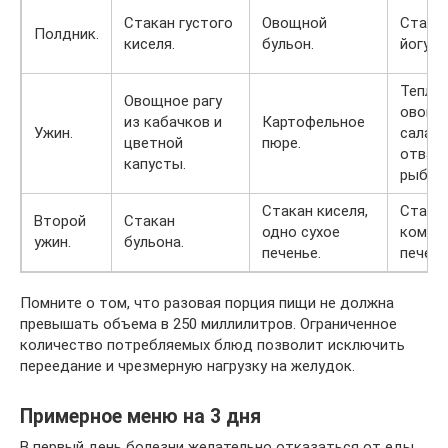
Стакан густого
Овощной
Стака
Полдник.
киселя.
бульон.
йогурт
Теплы
Овощное рагу
овощн
из кабачков и
Картофельное
Ужин.
салат,
цветной
пюре.
отвар
капусты.
рыбы.
Стакан киселя,
Стака
Второй
Стакан
одно сухое
компот
ужин.
бульона.
печенье.
печень
Помните о том, что разовая порция пищи не должна
превышать объема в 250 миллилитров. Ограниченное
количество потребляемых блюд позволит исключить
переедание и чрезмерную нагрузку на желудок.
Примерное меню на 3 дня
В первый день болезни желательно отказаться от еды,