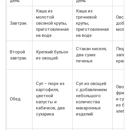
день
день
Каша из
Каша из
молотой
гречневой
Овсяна
Завтрак.
овсяной крупы,
крупы,
добав
приготовленная
приготовленная
молока
на воде.
на воде.
Стакан киселя,
Пюре 
Второй
Крепкий бульон
два сухих
запеч
завтрак.
из овощей.
печенья.
красны
Суп – пюре из
Суп из овощей
Овощно
картофеля,
с добавлением
фрика
цветной
небольшого
Обед.
и суха
капусты и
количества
из бел
кабачков, два
макаронных
хлеба.
сухарика.
изделий.