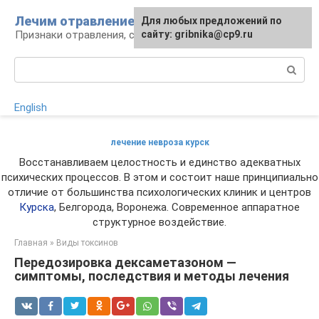
Перейти
Лечим отравление
Для любых предложений по
к
Признаки отравления, способы лечения
сайту: gribnika@cp9.ru
контенту
Поиск:
English
лечение невроза курск
Восстанавливаем целостность и единство адекватных
психических процессов. В этом и состоит наше принципиально
отличие от большинства психологических клиник и центров
Курска
, Белгорода, Воронежа. Современное аппаратное
структурное воздействие.
Главная
»
Виды токсинов
Передозировка дексаметазоном —
симптомы, последствия и методы лечения