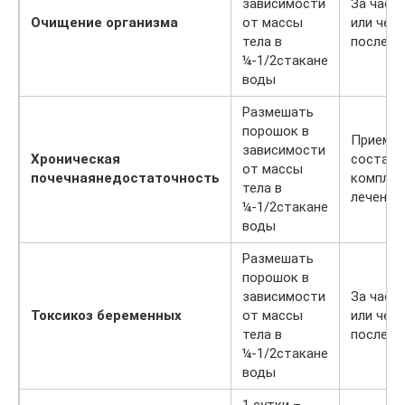
зависимости
За час 
Очищение организма
от массы
или чере
тела в
после е
¼-1/2стакане
воды
Размешать
порошок в
Прием в
зависимости
Хроническая
составе
от массы
почечная
недостаточность
комплек
тела в
лечения
¼-1/2стакане
воды
Размешать
порошок в
зависимости
За час 
Токсикоз беременных
от массы
или чере
тела в
после е
¼-1/2стакане
воды