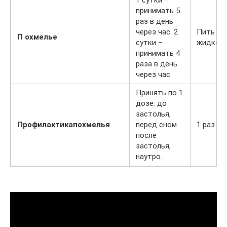
1 сутки –
принимать 5
раз в день
через час. 2
Пить бо
П охмелье
сутки –
жидкос
принимать 4
раза в день
через час.
Принять по 1
дозе: до
застолья,
Профилактика
похмелья
перед сном
1 раз в 
после
застолья,
наутро.