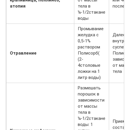
крапивница, поллиноз,
от массы
или чере
атопия
тела в
после е
¼-1/2стакане
воды
Промывание
желудка с
Далее –
0,5-1%
внутрь
раствором
суспенз
Отравление
Полисорб(
Полисор
(2-
зависим
4столовые
от масс
ложки на 1
тела
литр воды)
Размешать
порошок в
зависимости
от массы
тела в
¼-1/2стакане
Прием в
воды: 1
составе