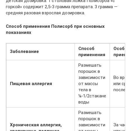
детская дозировка. 1 столовая ложка Полисорба «с
горкой» содержит 2,5-3 грамма препарата. 3 грамма —
средняя разовая взрослая дозировка.
Способ применения Полисорб при основных
показаниях
Способ
Особен
Заболевание
применения
приема
Размешать
порошок в
зависимости
Во врем
Пищевая аллергия
от массы
или сраз
тела в
после
¼-1/2стакане
воды
Размешать
порошок в
Хроническая аллергия,
зависимости
За час 