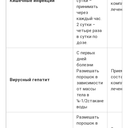
Кишечные инфекции
сутки –
комплек
принимать
лечения
через
каждый час.
2 сутки –
четыре раза
в сутки по
дозе.
С первых
дней
болезни
Размешать
Прием в
порошок в
составе
Вирусный гепатит
зависимости
комплек
от массы
лечения
тела в
¼-1/2стакане
воды
Размешать
порошок в